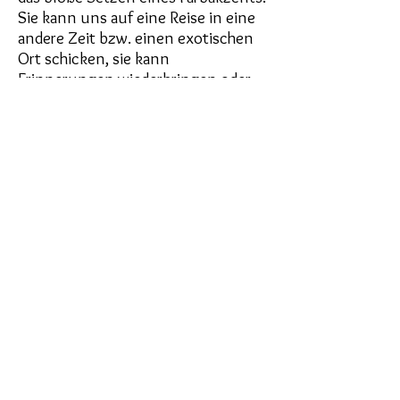
Sie kann uns auf eine Reise in eine
andere Zeit bzw. einen exotischen
Ort schicken, sie kann
Erinnerungen wiederbringen oder
die Persönlichkeit eines Menschen
unterstreichen.
Mein Anliegen ist es, Ihre Ideen und
Vorstellungen zu verwirklichen und
Sie so bei der Umsetzung Ihres
individuellen Wohnerlebnisses
unterstützen .
Meine
Wandgestaltung und Malerei soll
Ihnen jeden Tag auf's Neue Freude
bereiten und Ihnen
damit Wohlbefinden schenken.
sabinelamprecht@gmx.at
+43650
77 22 860