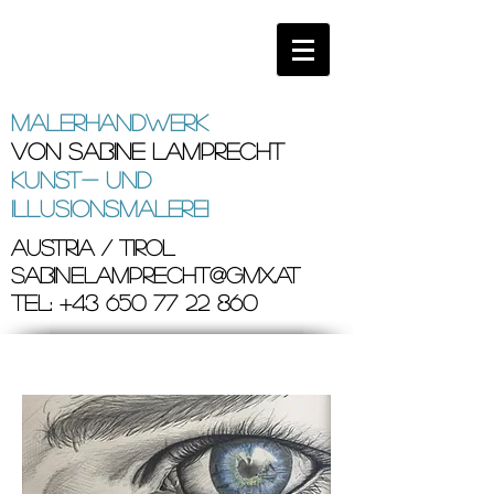
Malerhandwerk
von Sabine Lamprecht
Kunst- und
Illusionsmalerei
Austria / Tirol
Sabinelamprecht@gmx.at
tel:
+43 650 77
22 860